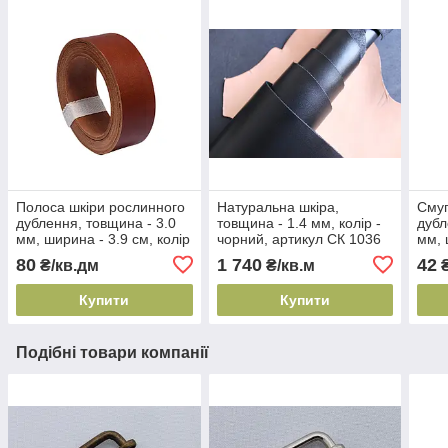
Полоса шкіри рослинного
Натуральна шкіра,
Смуг
дублення, товщина - 3.0
товщина - 1.4 мм, колір -
дубл
мм, ширина - 3.9 см, колір
чорний, артикул СК 1036
мм, 
- рижий, артикул СК 1690
замо
80
1 740
42
₴/кв.дм
₴/кв.м
₴
С
чорн
С
Купити
Купити
Подібні товари компанії