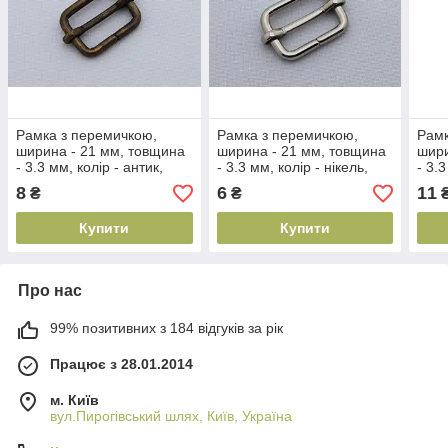
Рамка з перемичкою,
Рамка з перемичкою,
Рамк
ширина - 21 мм, товщина
ширина - 21 мм, товщина
шири
- 3.3 мм, колір - антик,
- 3.3 мм, колір - нікель,
- 3.3
артикул СК 5304
артикул СК 5305
арти
8
6
11
₴
₴
Купити
Купити
Про нас
99% позитивних з 184 відгуків за рік
Працює з 28.01.2014
м. Київ
вул.Пирогівський шлях, Київ, Україна