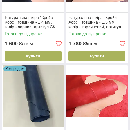
Натуральна шкіра "Крейзі
Натуральна шкіра "Крейзі
Хорс", товщина - 1.4 мм,
Хорс", товщина - 1.5 мм,
колір - чорний, артикул СК
колір - коричневий, артикул
1010
СК 1169
Готово до відправки
Готово до відправки
1 600
1 780
₴/кв.м
₴/кв.м
Купити
Купити
Розпродаж