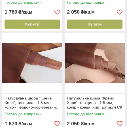
2090
1166
Готово до відправки
Готово до відправки
1 780
2 050
₴/кв.м
₴/кв.м
Купити
Купити
Натуральна шкіра "Крейзі
Натуральна шкіра "Крейзі
Хорс", товщина - 1.5 мм,
Хорс", товщина - 1.5 мм,
колір - червоно-коричневий,
колір - коньячний, артикул СК
артикул СК 2104
2027
Готово до відправки
Готово до відправки
1 670
2 050
₴/кв.м
₴/кв.м