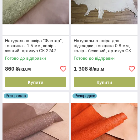
Натуральна шкіра "Флотар",
Натуральна шкіра для
товщина - 1.5 мм, колір -
підкладки, товщина 0.8 мм,
жовтий, артикул СК 2242
колір - бежевий, артикул СК
1324
Готово до відправки
Готово до відправки
860
1 308
₴/кв.м
₴/кв.м
Купити
Купити
Розпродаж
Розпродаж