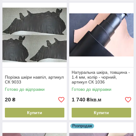
Натуральна шкіра, товщина -
Порізка шкіри навпіл, артикул
1.4 мм, колір - чорний,
СК 9033
артикул СК 1036
Готово до відправки
Готово до відправки
20
1 740
₴
₴/кв.м
Купити
Купити
Розпродаж