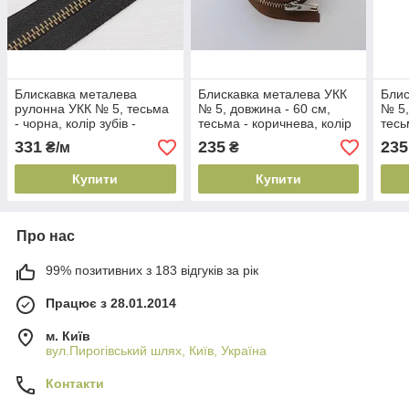
Блискавка металева
Блискавка металева УКК
Блис
рулонна УКК № 5, тесьма
№ 5, довжина - 60 см,
№ 5,
- чорна, колір зубів -
тесьма - коричнева, колір
тесь
антик, артикул СК 5374
зубів - нікель, артикул СК
- ні
331
235
235
₴/м
₴
5250
Купити
Купити
Про нас
99% позитивних з 183 відгуків за рік
Працює з 28.01.2014
м. Київ
вул.Пирогівський шлях, Київ, Україна
Контакти