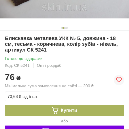
Блискавка металева УКК № 5, довжина - 18
см, тесьма - коричнева, колір зубів - нікель,
артикул СК 5241
Готово до відправки
Код: СК 5241
Опт і роздріб
76
₴
Мінімальна сума замовлення на сайті — 200 ₴
70,68 ₴
від 5 шт.
Купити
або