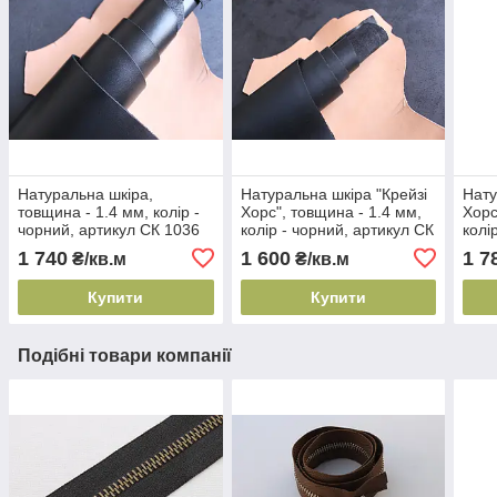
Натуральна шкіра,
Натуральна шкіра "Крейзі
Нату
товщина - 1.4 мм, колір -
Хорс", товщина - 1.4 мм,
Хорс
чорний, артикул СК 1036
колір - чорний, артикул СК
колі
1010
арти
1 740
1 600
1 7
₴/кв.м
₴/кв.м
Купити
Купити
Подібні товари компанії