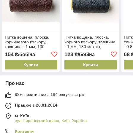
Нитка вощена, плоска,
Нитка вощена, плоска,
Нитк
коричневого кольору,
чорного кольору, товщина
синь
товщина - 1 мм, 130
- 1 мм, 130 метрів,
- 0.
метрів, артикул СК 5087
артикул СК 5111
арти
154
123
68
₴/бобіна
₴/бобіна
₴
Купити
Купити
Про нас
99% позитивних з 184 відгуків за рік
Працює з 28.01.2014
м. Київ
вул.Пирогівський шлях, Київ, Україна
Контакти