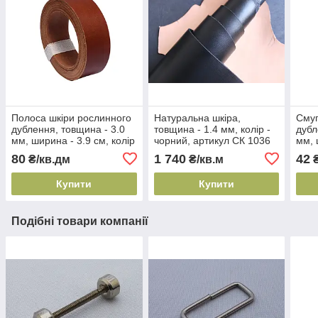
Полоса шкіри рослинного
Натуральна шкіра,
Смуг
дублення, товщина - 3.0
товщина - 1.4 мм, колір -
дубл
мм, ширина - 3.9 см, колір
чорний, артикул СК 1036
мм, 
- рижий, артикул СК 1690
замо
80
1 740
42
₴/кв.дм
₴/кв.м
₴
С
чорн
С
Купити
Купити
Подібні товари компанії