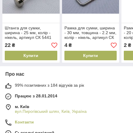
Штанга для сумки,
Рамка для сумки, ширина
Рамк
ширина - 25 мм, колір -
- 30 мм, товщина - 2.2 мм,
- 20
нікель, артикул СК 5441
колір - нікель, артикул СК
колі
5743
574
22
4
2
₴
₴
₴
Купити
Купити
Про нас
99% позитивних з 184 відгуків за рік
Працює з 28.01.2014
м. Київ
вул.Пирогівський шлях, Київ, Україна
Контакти
Сьогодні вихідний