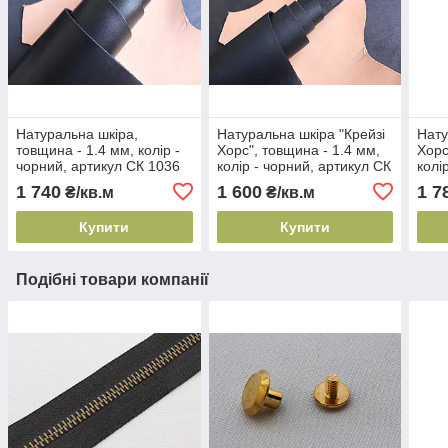
Натуральна шкіра,
Натуральна шкіра "Крейзі
Нату
товщина - 1.4 мм, колір -
Хорс", товщина - 1.4 мм,
Хорс
чорний, артикул СК 1036
колір - чорний, артикул СК
колі
1010
арти
1 740
1 600
1 7
₴/кв.м
₴/кв.м
Купити
Купити
Подібні товари компанії