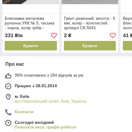
Блискавка металева
Гвинт ремінний, висота - 5
Верх
рулонна УКК № 5, тесьма
мм, колір - золотистий,
блис
- чорна, колір зубів -
артикул СК 5041
золо
антик, артикул СК 5374
100 
331
2
41
₴/м
₴
Купити
Купити
Про нас
99% позитивних з 184 відгуків за рік
Працює з 28.01.2014
м. Київ
вул.Пирогівський шлях, Київ, Україна
Контакти
Сьогодні вихідний
Показати весь графік роботи