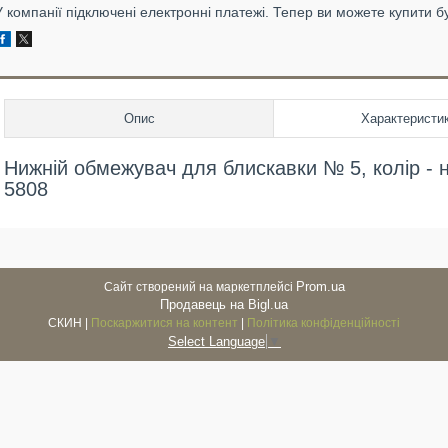
У компанії підключені електронні платежі. Тепер ви можете купити б
Опис
Характеристи
Нижній обмежувач для блискавки № 5, колір - ні
5808
Prom.ua
Сайт створений на маркетплейсі
Продавець на Bigl.ua
СКИН |
Поскаржитися на контент
|
Політика конфіденційності
Select Language
▼