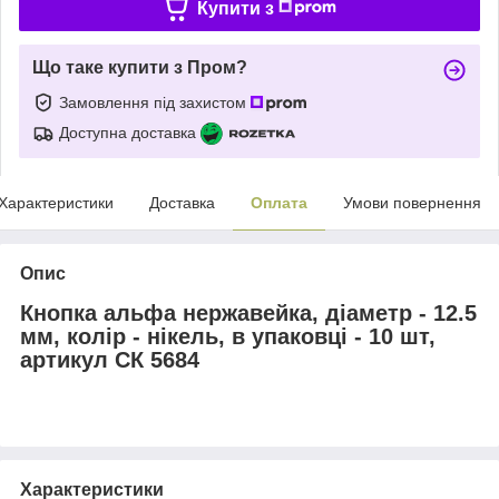
Купити з
Що таке купити з Пром?
Замовлення під захистом
Доступна доставка
Характеристики
Доставка
Оплата
Умови повернення
Опис
Кнопка альфа нержавейка, діаметр - 12.5
мм, колір - нікель, в упаковці - 10 шт,
артикул СК 5684
Характеристики