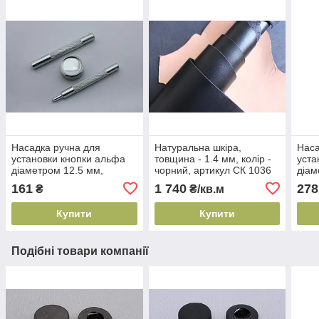
Насадка ручна для
Натуральна шкіра,
Наса
установки кнопки альфа
товщина - 1.4 мм, колір -
уста
діаметром 12.5 мм,
чорний, артикул СК 1036
діам
артикул СК 6081
СК 
161
1 740
278
₴
₴/кв.м
Купити
Купити
Подібні товари компанії