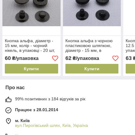
Кнопка альфа, діаметр -
Кнопка альфа з чорною
Кноп
15 мм, колір - чорний
пластиковою шляпкою,
12.5
нікель, в упаковці - 20 шт,
діаметр - 15 мм, в
упак
артикул СК 5722
упаковці - 10 шт, артикул
СК 
60
62
63
₴/упаковка
₴/упаковка
₴
СК 5898
Купити
Купити
Про нас
99% позитивних з 184 відгуків за рік
Працює з 28.01.2014
м. Київ
вул.Пирогівський шлях, Київ, Україна